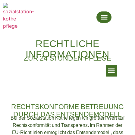
UNSERE LEISTUNGEN
RECHTLICHE
INFORMATIONEN
ZUR 24 STUNDEN PFLEGE
Menü
24 STUNDEN BETREUU
RECHTSKONFORME BETREUUNG
DURCH DAS ENTSENDEMODELL
Bei der Sozialstation Kothe legen wir größten Wert auf
Rechtskonformität und Transparenz. Im Rahmen der
EU-Richtlinien ermöglicht das Entsendemodell, dass